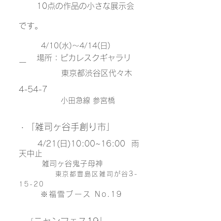
10点の作品の小さな展示会
です。
4/10(水)～4/14(日)
場所：ピカレスクギャ
ラリ
ー
東京都渋谷区代々木
4-54-7
小田急線 参宮橋
​
「雑司ヶ谷手創り市
」
・
4/21(日)
10:00~16:00 雨
天中止
雑司ヶ谷鬼子母神
​
東京都豊島区雑司が谷3-
15-20
※福雪ブース No.19